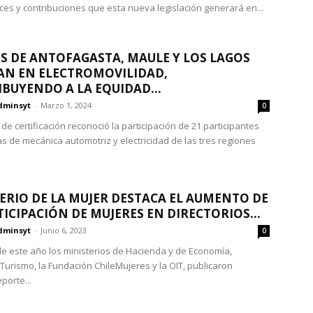
nces y contribuciones que esta nueva legislación generará en...
S DE ANTOFAGASTA, MAULE Y LOS LAGOS
N EN ELECTROMOVILIDAD,
BUYENDO A LA EQUIDAD...
dminsyt
-
Marzo 1, 2024
0
de certificación reconoció la participación de 21 participantes
as de mecánica automotriz y electricidad de las tres regiones
.
ERIO DE LA MUJER DESTACA EL AUMENTO DE
TICIPACIÓN DE MUJERES EN DIRECTORIOS...
dminsyt
-
Junio 6, 2023
0
e este año los ministerios de Hacienda y de Economía,
Turismo, la Fundación ChileMujeres y la OIT, publicaron
eporte...