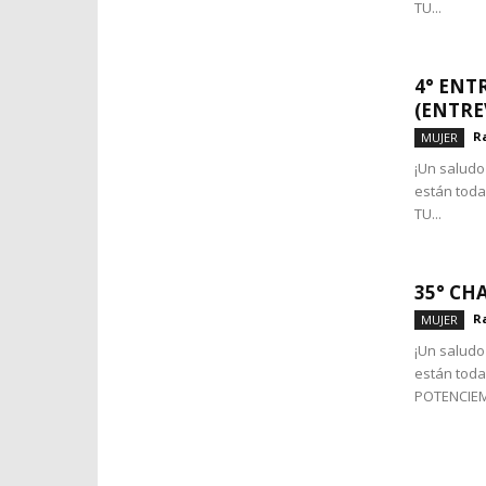
TU...
4° ENT
(ENTRE
R
MUJER
¡Un saludo 
están toda
TU...
35° CH
R
MUJER
¡Un saludo 
están toda
POTENCIEM