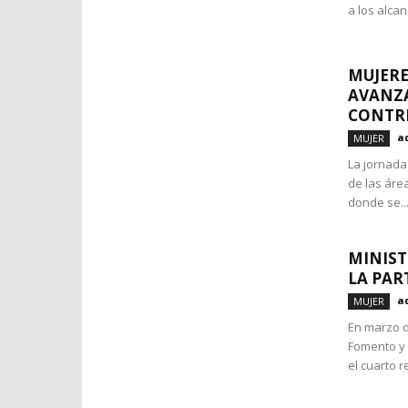
a los alca
MUJERE
AVANZA
CONTRI
a
MUJER
La jornada 
de las áre
donde se..
MINIST
LA PAR
a
MUJER
En marzo d
Fomento y 
el cuarto r