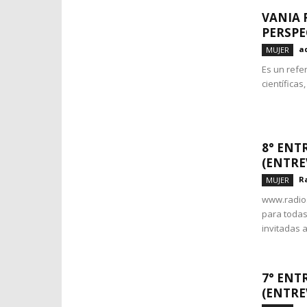
VANIA 
PERSPE
a
MUJER
Es un refe
científicas
8° ENT
(ENTRE
R
MUJER
www.radio
para todas!
invitadas a
7° ENT
(ENTRE