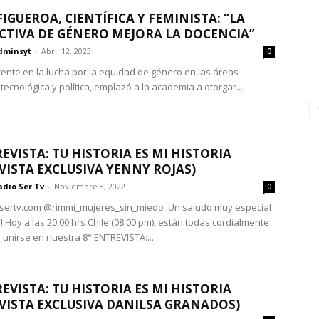
FIGUEROA, CIENTÍFICA Y FEMINISTA: “LA
CTIVA DE GÉNERO MEJORA LA DOCENCIA”
dminsyt
-
Abril 12, 2023
0
rente en la lucha por la equidad de género en las áreas
, tecnológica y política, emplazó a la academia a otorgar...
REVISTA: TU HISTORIA ES MI HISTORIA
VISTA EXCLUSIVA YENNY ROJAS)
adio Ser Tv
-
Noviembre 8, 2022
0
sertv.com @rimmi_mujeres_sin_miedo ¡Un saludo muy especial
 Hoy a las 20:00 hrs Chile (08:00 pm), están todas cordialmente
 unirse en nuestra 8° ENTREVISTA:...
REVISTA: TU HISTORIA ES MI HISTORIA
VISTA EXCLUSIVA DANILSA GRANADOS)