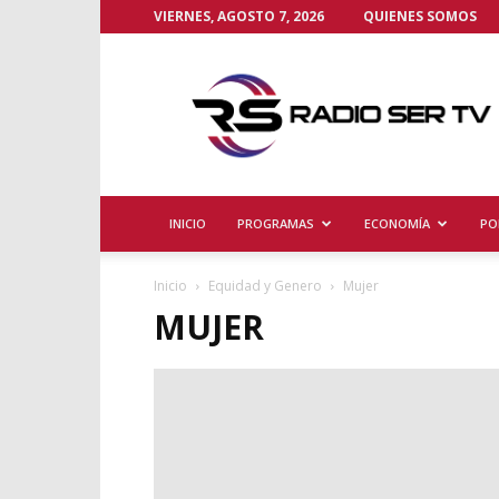
VIERNES, AGOSTO 7, 2026
QUIENES SOMOS
Radio
Ser
TV
INICIO
PROGRAMAS
ECONOMÍA
PO
Inicio
Equidad y Genero
Mujer
MUJER