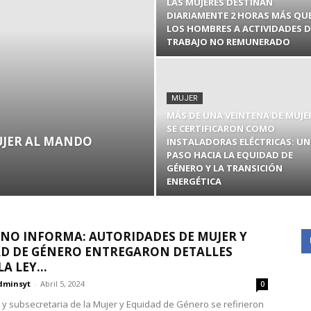
LAS MUJERES DESTINAN
DIARIAMENTE 2 HORAS MÁS QU
LOS HOMBRES A ACTIVIDADES D
TRABAJO NO REMUNERADO
MUJER
MÁS DE UNA VEINTENA DE MUJE
SE CERTIFICARON COMO
UJER AL MANDO
INSTALADORAS ELÉCTRICAS: UN
PASO HACIA LA EQUIDAD DE
GÉNERO Y LA TRANSICIÓN
ENERGÉTICA
NO INFORMA: AUTORIDADES DE MUJER Y
D DE GÉNERO ENTREGARON DETALLES
A LEY...
dminsyt
-
Abril 5, 2024
0
a y subsecretaria de la Mujer y Equidad de Género se refirieron