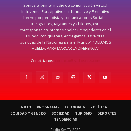
Somos el primer medio de comunicación Virtual
Incluyente, Participativo e Informativo y Formativo
hecho por periodista y comunicadores Sociales
Inmigrantes, Migrantes y Chilenos, con
corresponsales internacionales Embajadores en el
Mundo, con quienes, entregamos las “Notas
positivas de la Naciones para el Mundo”. “DEJAMOS
HUELLA, PARA MARCAR LA DIFERENCIA”
Contáctanos:
contacto@radiosertv.com
INICIO
PROGRAMAS
ECONOMÍA
POLÍTICA
EQUIDAD Y GENERO
SOCIEDAD
TURISMO
DEPORTES
TENDENCIAS
Radio Ser TV 2020