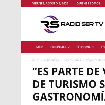
VIERNES, AGOSTO 7, 2026
QUIENES SOMOS
Radio
Ser
TV
INICIO
PROGRAMAS
ECONOMÍA
PO
Inicio
Tendencias
Gastronomía
“Es parte de vi
“ES PARTE DE
DE TURISMO 
GASTRONOMÍ