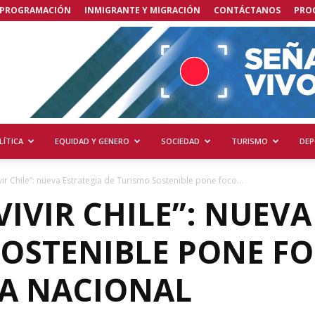
PROGRAMACIÓN
INMIGRANTE Y MIGRACIÓN
CONTÁCTANOS
PRO
LÍTICA
EQUIDAD Y GENERO
SOCIEDAD
TURISMO
DEP
vir Chile”: nueva Estrategia de Turismo Sostenible pone foco...
 VIVIR CHILE”: NUEV
SOSTENIBLE PONE F
A NACIONAL