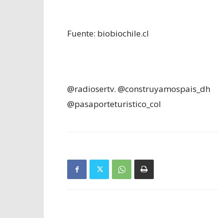
Fuente: biobiochile.cl
@radiosertv. @construyamospais_dh
@pasaporteturistico_col