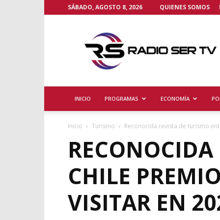
SÁBADO, AGOSTO 8, 2026
QUIENES SOMOS
Radio
Ser
TV
INICIO
PROGRAMAS
ECONOMÍA
PO
Inicio
Turismo
Reconocida revista de turismo ent
RECONOCIDA 
CHILE PREMI
VISITAR EN 20