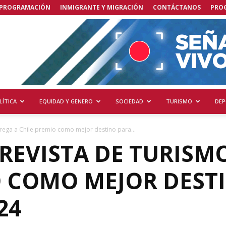
PROGRAMACIÓN
INMIGRANTE Y MIGRACIÓN
CONTÁCTANOS
PRO
LÍTICA
EQUIDAD Y GENERO
SOCIEDAD
TURISMO
DEP
rega a Chile premio como mejor destino para...
REVISTA DE TURISM
O COMO MEJOR DEST
24