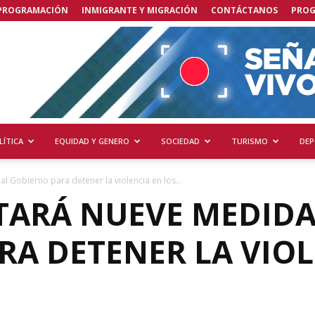
PROGRAMACIÓN
INMIGRANTE Y MIGRACIÓN
CONTÁCTANOS
PRO
LÍTICA
EQUIDAD Y GENERO
SOCIEDAD
TURISMO
DEP
 Gobierno para detener la violencia en los...
TARÁ NUEVE MEDIDA
A DETENER LA VIOL