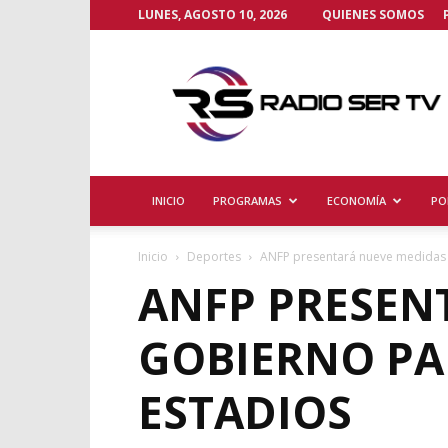
LUNES, AGOSTO 10, 2026
QUIENES SOMOS
Radio
Ser
TV
INICIO
PROGRAMAS
ECONOMÍA
PO
Inicio
Deportes
ANFP presentará nueve medidas al
ANFP PRESEN
GOBIERNO PAR
ESTADIOS