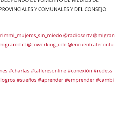
PROVINCIALES Y COMUNALES Y DEL CONSEJO
rimmi_mujeres_sin_miedo
@radiosertv
@migran
igrared.cl
@coworking_ede
@encuentratecontu
nes
#charlas
#talleresonline
#conexión
#redess
logros
#sueños
#aprender
#emprender
#cambi