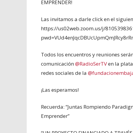
EMPRENDER!
Las invitamos a darle click en el siguien
https://us02web.zoom.us/j/810539836
pwd=VUd4enJqcDBUcUpmQmJRcy8r
Todos los encuentros y reuniones será
comunicación
@RadioSerTV
en la plat
redes sociales de la
@fundacionembaja
¡Las esperamos!
Recuerda: “Juntas Rompiendo Paradig
Emprender”
“UN PROYECTO FINANCIADO A TRAVÉ