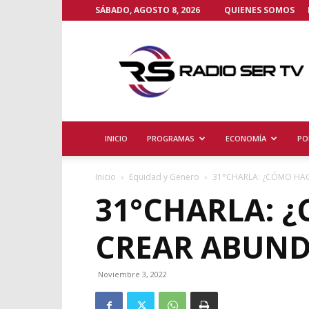
SÁBADO, AGOSTO 8, 2026
QUIENES SOMOS
Radio
Ser
TV
INICIO
PROGRAMAS
ECONOMÍA
PO
Inicio
Equidad y Genero
31°CHARLA: ¿CÓMO HAC
31°CHARLA: 
CREAR ABUND
Noviembre 3, 2022