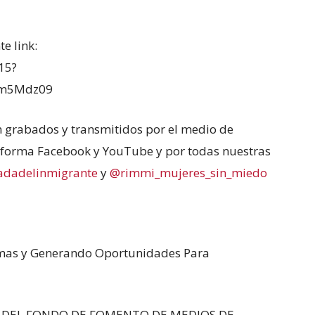
te link:
15?
Rm5Mdz09
n grabados y transmitidos por el medio de
aforma Facebook y YouTube y por todas nuestras
dadelinmigrante
y
@rimmi_mujeres_sin_miedo
mas y Generando Oportunidades Para
S DEL FONDO DE FOMENTO DE MEDIOS DE