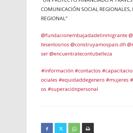
COMUNICACIÓN SOCIAL REGIONALES, 
REGIONAL”
@fundacionembajadadelinmigrante
@
tesenlosrios
@construyamospais.dh
@m
ser
@encuentratecontubelleza
#información
#contactos
#capacitacio
ociales
#equidaddegenero
#mujeres
#
os
#superaciónpersonal