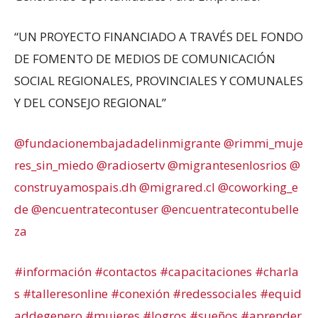
“UN PROYECTO FINANCIADO A TRAVÉS DEL FONDO
DE FOMENTO DE MEDIOS DE COMUNICACIÓN
SOCIAL REGIONALES, PROVINCIALES Y COMUNALES
Y DEL CONSEJO REGIONAL”
@fundacionembajadadelinmigrante
@rimmi_muje
res_sin_miedo
@radiosertv
@migrantesenlosrios
@
construyamospais.dh
@migrared.cl
@coworking_e
de
@encuentratecontuser
@encuentratecontubelle
za
#información
#contactos
#capacitaciones
#charla
s
#talleresonline
#conexión
#redessociales
#equid
addegenero
#mujeres
#logros
#sueños
#aprender