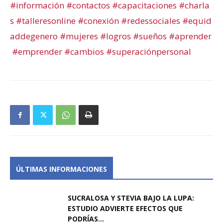
#información
#contactos
#capacitaciones
#charla
s
#talleresonline
#conexión
#redessociales
#equid
addegenero
#mujeres
#logros
#sueños
#aprender
#emprender
#cambios
#superaciónpersonal
ÚLTIMAS INFORMACIONES
SUCRALOSA Y STEVIA BAJO LA LUPA:
ESTUDIO ADVIERTE EFECTOS QUE
PODRÍAS...