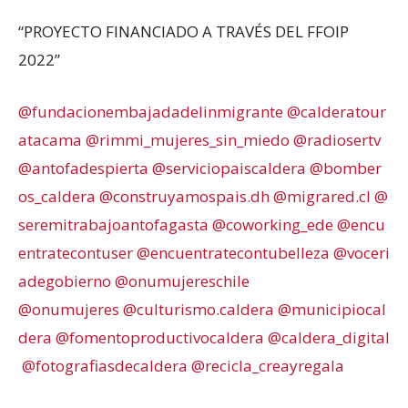
“PROYECTO FINANCIADO A TRAVÉS DEL FFOIP
2022”
@fundacionembajadadelinmigrante
@calderatour
atacama
@rimmi_mujeres_sin_miedo
@radiosertv
@antofadespierta
@serviciopaiscaldera
@bomber
os_caldera
@construyamospais.dh
@migrared.cl
@
seremitrabajoantofagasta
@coworking_ede
@encu
entratecontuser
@encuentratecontubelleza
@voceri
adegobierno
@onumujereschile
@onumujeres
@culturismo.caldera
@municipiocal
dera
@fomentoproductivocaldera
@caldera_digital
@fotografiasdecaldera
@recicla_creayregala