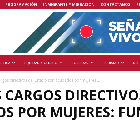
PROGRAMACIÓN
INMIGRANTE Y MIGRACIÓN
CONTÁCTANOS
P
LÍTICA
EQUIDAD Y GENERO
SOCIEDAD
TURISMO
DEP
argos directivos del Estado son ocupados por mujeres:...
S CARGOS DIRECTIVO
S POR MUJERES: F