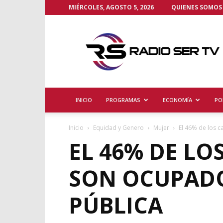
MIÉRCOLES, AGOSTO 5, 2026
QUIENES SOMOS
Radio
Ser
TV
INICIO
PROGRAMAS
ECONOMÍA
PO
Inicio
Equidad y Genero
Mujer
El 46% de los c
EL 46% DE LO
SON OCUPADO
PÚBLICA