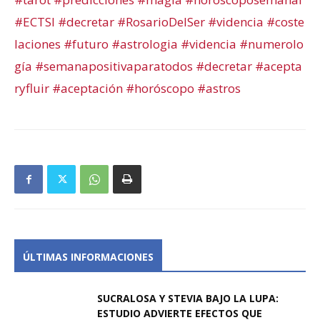
#ECTSI
#decretar
#RosarioDelSer
#videncia
#coste
laciones
#futuro
#astrologia
#videncia
#numerolo
gía
#semanapositivaparatodos
#decretar
#acepta
ryfluir
#aceptación
#horóscopo
#astros
ÚLTIMAS INFORMACIONES
SUCRALOSA Y STEVIA BAJO LA LUPA:
ESTUDIO ADVIERTE EFECTOS QUE