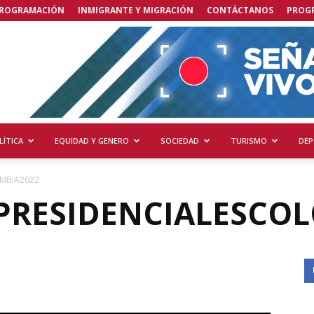
ROGRAMACIÓN
INMIGRANTE Y MIGRACIÓN
CONTÁCTANOS
PROG
LÍTICA
EQUIDAD Y GENERO
SOCIEDAD
TURISMO
DEP
OMBIA2022
PRESIDENCIALESCO