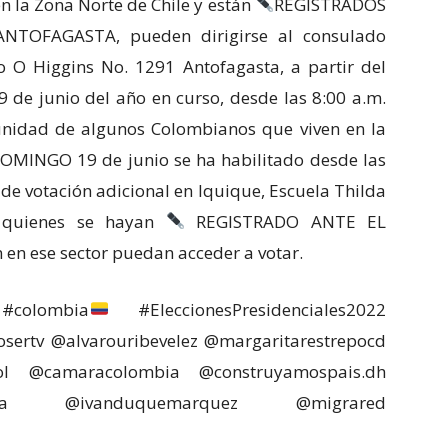
 la Zona Norte de Chile y están
REGISTRADOS
OFAGASTA, pueden dirigirse al consulado
o O Higgins No. 1291 Antofagasta, a partir del
9 de junio del año en curso, desde las 8:00 a.m.
nidad de algunos Colombianos que viven en la
DOMINGO 19 de junio se ha habilitado desde las
 de votación adicional en Iquique, Escuela Thilda
a quienes se hayan
REGISTRADO ANTE EL
 ese sector puedan acceder a votar.
#colombia
#EleccionesPresidenciales2022
sertv @alvarouribevelez @margaritarestrepocd
col @camaracolombia @construyamospais.dh
encia @ivanduquemarquez @migrared