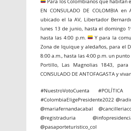
Para los Colombianos que habitan en
EN CONSULADO DE COLOMBIA en ANT
ubicado el la AV, Libertador Bernard
lunes 13 de junio, hasta el domingo 1
hasta las 4:00 p.m.
Y para la comu
Zona de Iquique y aledaños, para el 
8:00 a.m., hasta las 4:00 p.m. un punto
Portillo, Las Magnolias 1843, par
CONSULADO DE ANTOFAGASTA y vivan en
#NuestroVotoCuenta #POLÍTICA 
#ColombiaEligePresidente2022 @radio
@mariafernandacabal @cancilleria
@registraduria @infopresid
@pasaporteturistico_col