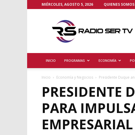
MIÉRCOLES, AGOSTO 5, 2026
QUIENES SOMOS
Radio
Ser
TV
INICIO
PROGRAMAS
ECONOMÍA
PO
Inicio
Economía y Negocios
Presidente Duque anu
PRESIDENTE 
PARA IMPULS
EMPRESARIAL 