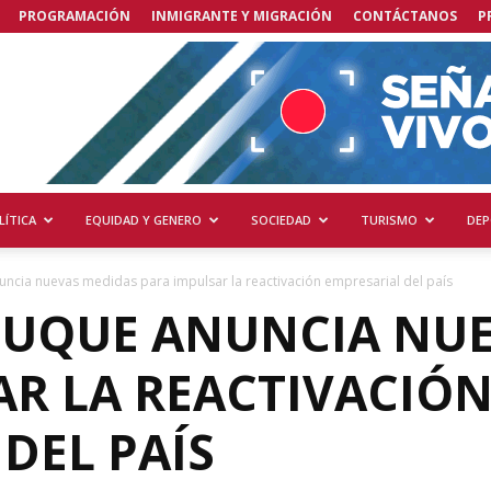
PROGRAMACIÓN
INMIGRANTE Y MIGRACIÓN
CONTÁCTANOS
P
LÍTICA
EQUIDAD Y GENERO
SOCIEDAD
TURISMO
DEP
ncia nuevas medidas para impulsar la reactivación empresarial del país
DUQUE ANUNCIA NU
AR LA REACTIVACIÓ
DEL PAÍS