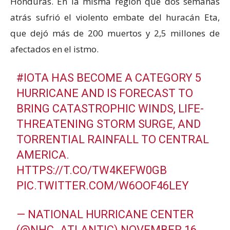
Honduras. En la misma región que dos semanas
atrás sufrió el violento embate del huracán Eta,
que dejó más de 200 muertos y 2,5 millones de
afectados en el istmo.
#IOTA
HAS BECOME A CATEGORY 5
HURRICANE AND IS FORECAST TO
BRING CATASTROPHIC WINDS, LIFE-
THREATENING STORM SURGE, AND
TORRENTIAL RAINFALL TO CENTRAL
AMERICA.
HTTPS://T.CO/TW4KEFW0GB
PIC.TWITTER.COM/W6OOF46LEY
— NATIONAL HURRICANE CENTER
(@NHC_ATLANTIC)
NOVEMBER 16,