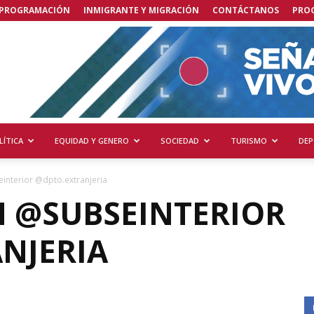
PROGRAMACIÓN
INMIGRANTE Y MIGRACIÓN
CONTÁCTANOS
PRO
LÍTICA
EQUIDAD Y GENERO
SOCIEDAD
TURISMO
DEP
interior @dpto.extranjeria
 @SUBSEINTERIOR
NJERIA