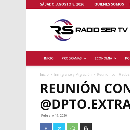
SÁBADO, AGOSTO 8, 2026
QUIENES SOMOS
Radio
Ser
TV
INICIO
PROGRAMAS
ECONOMÍA
PO
Inicio
Inmigrante y Migración
Reunión con @subse
REUNIÓN CON
@DPTO.EXTRA
Febrero 19, 2020